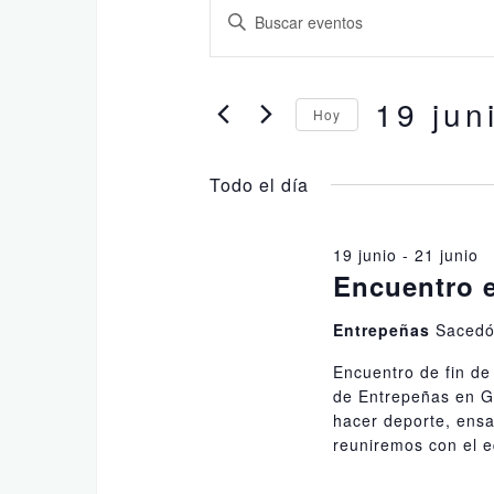
Eventos
N
I
para
a
n
19
v
t
r
19 jun
junio
e
Hoy
o
2026
g
S
d
e
a
Todo el día
u
l
c
c
e
e
i
19 junio
-
21 junio
c
l
Encuentro 
ó
c
a
i
n
p
Entrepeñas
Saced
o
a
d
Encuentro de fin de
n
l
de Entrepeñas en Gu
e
a
a
hacer deporte, ens
b
r
b
reuniremos con el 
f
ú
r
e