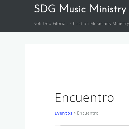
Saltar
SDG Music Ministry
al
contenido
Soli Deo Gloria - Christian Musicians Ministry
Encuentro
Eventos
Encuentro