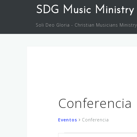
Saltar
SDG Music Ministry
al
contenido
Soli Deo Gloria - Christian Musicians Ministry
Conferencia
Eventos
Conferencia