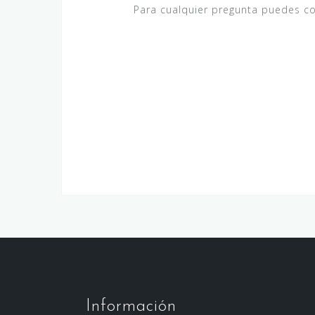
,
,
Para cualquier pregunta puedes c
v
e
.
Información