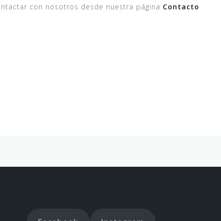
,
,
,
ontactar con nosotros desde nuestra página
Contacto