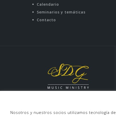
Calendario
Seminarios y temáticas
Contacto
Nosotros y nuestros socios utilizamos tecnología de
Inicio
Quienes somos
Objetivos