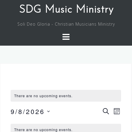
Skip
SDG Music Ministry
to
content
Soli Deo Gloria - Christian Musicians Ministry
There are no upcoming events.
9/8/2026
E
E
S
M
v
E
S
v
O
e
C
A
N
e
e
n
There are no upcoming events.
R