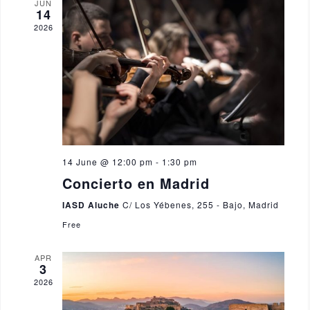
i
JUN
14
s
e
2026
w
s
N
a
v
14 June @ 12:00 pm
-
1:30 pm
i
Concierto en Madrid
g
IASD Aluche
C/ Los Yébenes, 255 - Bajo, Madrid
a
Free
t
i
APR
3
o
2026
n