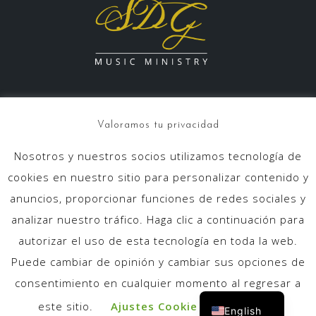
Valoramos tu privacidad
Nosotros y nuestros socios utilizamos tecnología de
info@sdgmusicministry.com
cookies en nuestro sitio para personalizar contenido y
anuncios, proporcionar funciones de redes sociales y
analizar nuestro tráfico. Haga clic a continuación para
autorizar el uso de esta tecnología en toda la web.
Puede cambiar de opinión y cambiar sus opciones de
Home
About us
Goals
SDG Spirit
consentimiento en cualquier momento al regresar a
Contact
Español
este sitio.
Ajustes Cookie
ACEPTAR
English
Powered by WordPress
|
Theme:
Astrid
by aThemes.