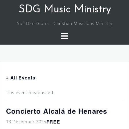
Skip
SDG Music Ministry
to
content
Soli Deo Gloria - Christian Musicians Ministry
« All Events
This event has passed.
Concierto Alcalá de Henares
FREE
13 December 2025